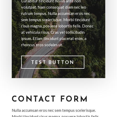
Curabitur tincidunt mollis ante non
volutpat. Nam consequat diam nec leo
rutrum tempus. Nulla accumsan eros nec
sem tempus scelerisque. Morbi tincidunt
risus magna, posuere lobortis felis. Donec
at vehicula risus. Cras vel sollicitudin
ipsum. Etiam tincidunt placerat enim, a
rhoncus eros sodales ut.
TEST BUTTON
CONTACT FORM
Nulla accumsan eros nec sem tempus scelerisque.
Morbi tincidunt risus magna, posuere lobortis felis.