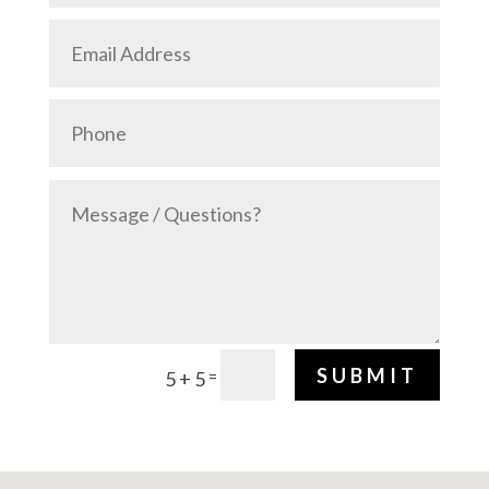
SUBMIT
=
5 + 5