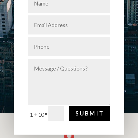
SUBMIT
=
1 + 10