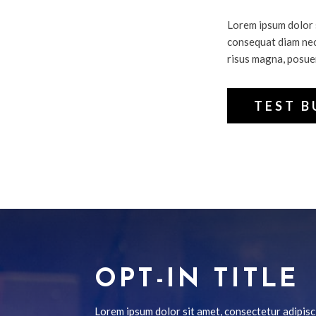
Lorem ipsum dolor s
consequat diam nec
risus magna, posuer
TEST 
OPT-IN TITLE
Lorem ipsum dolor sit amet, consectetur adipisci