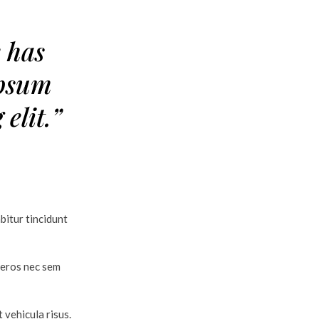
 has
ipsum
elit.”
abitur tincidunt
 eros nec sem
 vehicula risus.