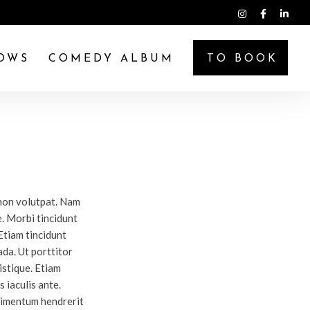
OWS
COMEDY ALBUM
TO BOOK
 non volutpat. Nam
. Morbi tincidunt
 Etiam tincidunt
da. Ut porttitor
istique. Etiam
 iaculis ante.
dimentum hendrerit