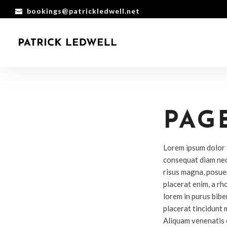
bookings@patrickledwell.net
PAG
Lorem ipsum dolor s
consequat diam nec
risus magna, posuer
placerat enim, a rh
lorem in purus bibe
placerat tincidunt 
Aliquam venenatis