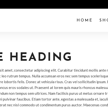
HOME
SH
E HEADING
it amet, consectetur adipiscing elit. Curabitur tincidunt mollis ante
 leo rutrum tempus. Nulla accumsan eros nec sem tempus scelerisque
e lobortis felis. Donec at vehicula risus. Cras vel sollicitudin ipsum.
oncus eros sodales ut. Praesent at lorem quis mauris rhoncus malesua
ndum non tempus sem ultrices. Nam facilisis purus ut metus ornare tr
mi pulvinar faucibus. Etiam tortor ante, egestas a malesuada et, iaculis
 erat nec nisl commodo ut condimentum purus auctor. Maecenas con