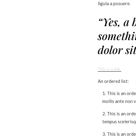
ligula a posuere.
“Yes, a
somethi
dolor si
This is a link.
An ordered list:
This is an orde
mollis ante non v
This is an ord
tempus scelerisq
This is an orde