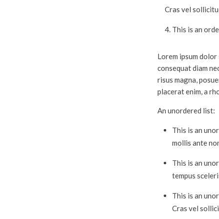
Cras vel sollicit
This is an orde
Lorem ipsum dolor s
consequat diam nec
risus magna, posuer
placerat enim, a rh
An unordered list:
This is an unor
mollis ante no
This is an uno
tempus sceleri
This is an unor
Cras vel sollic