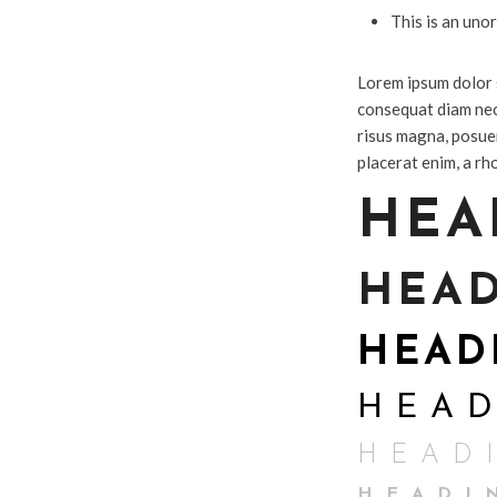
This is an unor
Lorem ipsum dolor s
consequat diam nec
risus magna, posuer
placerat enim, a rh
HEA
HEAD
HEAD
HEAD
HEAD
HEADI