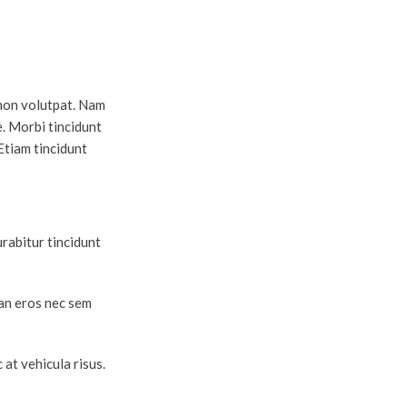
 non volutpat. Nam
. Morbi tincidunt
 Etiam tincidunt
urabitur tincidunt
san eros nec sem
 at vehicula risus.