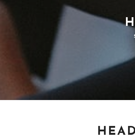
H
HEAD